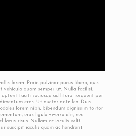
lis lorem. Proin pulvinar purus libero, quis
t vehicula quam semper ut. Nulla facilisi.
 aptent taciti sociosqu ad litora torquent per
dimentum eros. Ut auctor ante leo. Duis
sodales lorem nibh, bibendum dignissim tortor
ementum, eros ligula viverra elit, nec
 lacus risus. Nullam ac iaculis velit.
r suscipit iaculis quam ac hendrerit.