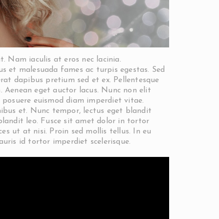
. Nam iaculis at eros nec lacinia.
tus et malesuada fames ac turpis egestas. Sed
t erat dapibus pretium sed et ex. Pellentesque
. Aenean eget auctor lacus. Nunc non elit
, posuere euismod diam imperdiet vitae.
nibus et. Nunc tempor, lectus eget blandit
 blandit leo. Fusce sit amet dolor in tortor
es ut at nisi. Proin sed mollis tellus. In eu
uris id tortor imperdiet scelerisque.