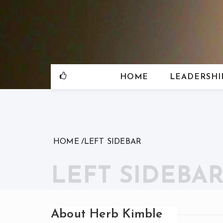
Skip
to
content
HOME
LEADERSHI
HOME
LEFT SIDEBAR
LEFT SIDEBA
About Herb Kimble