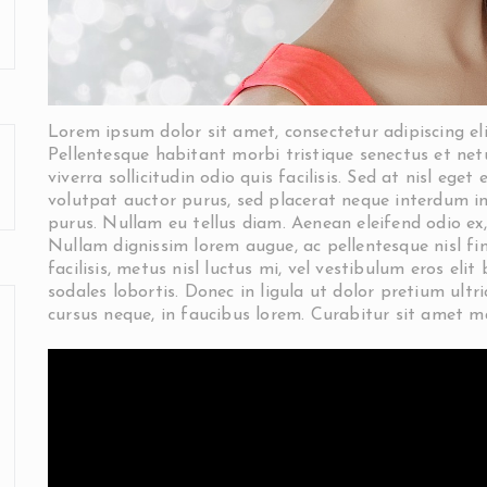
Lorem ipsum dolor sit amet, consectetur adipiscing elit
Pellentesque habitant morbi tristique senectus et ne
viverra sollicitudin odio quis facilisis. Sed at nisl ege
volutpat auctor purus, sed placerat neque interdum in
purus. Nullam eu tellus diam. Aenean eleifend odio ex
Nullam dignissim lorem augue, ac pellentesque nisl fi
facilisis, metus nisl luctus mi, vel vestibulum eros elit
sodales lobortis. Donec in ligula ut dolor pretium ultric
cursus neque, in faucibus lorem. Curabitur sit amet ma