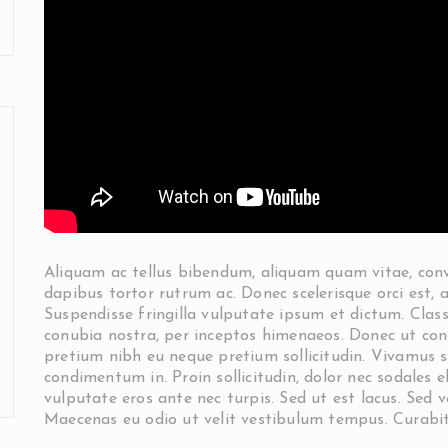
Aliquam ac tellus bibendum, aliquam quam vitae, conval
dapibus tortor rutrum ac. Donec scelerisque orci est, a
Suspendisse fringilla vulputate ipsum et dictum. Class
conubia nostra, per inceptos himenaeos. Donec ut con
pretium nibh eu neque pretium sollicitudin. Vivamus 
condimentum in. Proin sollicitudin, dolor nec sodales el
vulputate eros ante nec turpis. Sed ut est lacus. Sed vel
Maecenas eu odio ut velit vestibulum tempus. Curabitu